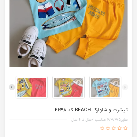
تیشرت و شلوارک BEACH کد ۲۶۴۸
سایز۲/۳/۴/۵ مناسب ۲سال تا ۶ سال