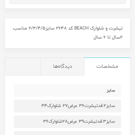
تیشرت و شلوارک BEACH کد ۲۶۴۸ سایز۲/۳/۴/۵ مناسب
۲سال تا ۶ سال
مشخصات
دیدگاه‌ها
سایز
سایز۲:قدتیشرت۳۶ عرض۲۷ شلوارک۳۴
سایز۳:قدتیشرت۳۹ عرض۲۸شلوارک۳۶