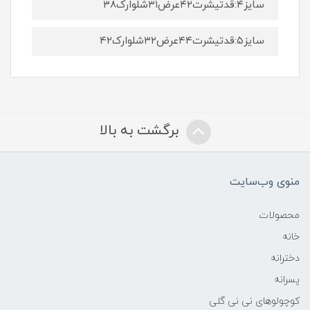
سایز۴:قدتیشرت۴۲عرض۳۱شلوارک۳۸
سایز۵:قدتیشرت۴۴عرض۳۲شلوارک۴۲
برگشت به بالا
منوی وب‌سایت
محصولات
خانه
دخترانه
پسرانه
کوچولوهای نی نی گلی