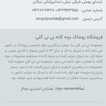
ابتدای بوعلی شرقی نبش دندانپزشکی نیکان
شماره تماس:
09368679428-09369923955
آدرس ایمیل:
ninigolposhak@gmail.com
فروشگاه پوشاک بچه گانه نی نی گلی
مجموعه نی نی گلی به عنوان بزرگترین مرکز تخصصی پوشاک در کشور
می باشد که با شروع به کار از سال ۹۳ تا کنون همراه با کادری مجرب و
حرفه ای ، به عنوان تولید کننده و عرضه کننده مستقیم محصولات بچه
گانه به فعالیت خود ادامه می دهد. مجموعه نی نی گلی همواره ارائه
محصولات با بیشترین کیفیت و ارزان ترین قیمت ها با سود بسیار
پایین را سرلوحه خود قرار داده است که با ارسال به سراسر کشور با
بیشترین سرعت ممکن در خدمت شما هم میهنان عزیز خواهد بود.