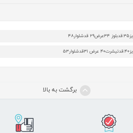
۲۹ قدشلوار۴۸
 ۳۱قدشلوار۵۳
برگشت به بالا