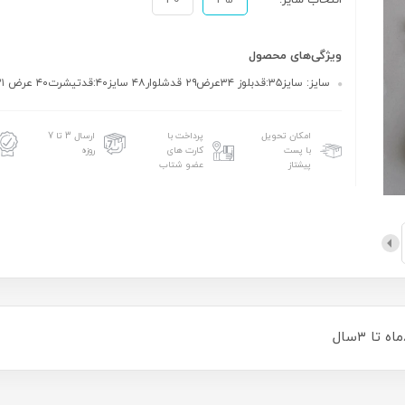
انتخاب سایز:
35
40
ویژگی‌های محصول
سایز: سایز۳۵:قدبلوز ۳۴عرض۲۹ قدشلوار۴۸ سایز۴۰:قدتیشرت۴۰ عرض ۳۱قدشلوار۵۳
امکان تحویل
پرداخت با
ارسال 3 تا 7
با پست
کارت های
روزه
پیشتاز
عضو شتاب