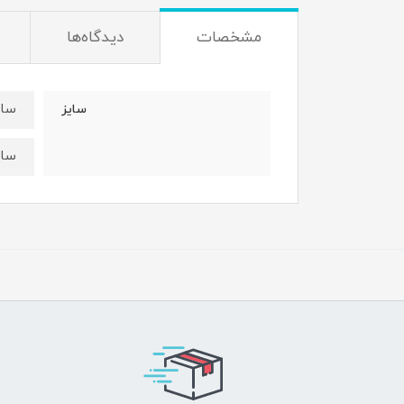
مشخصات
دیدگاه‌ها
سایز۳۵:قدبلوز ۳۴عرض
سایز
سایز۴۰:قدتیشرت۴۰ عرض