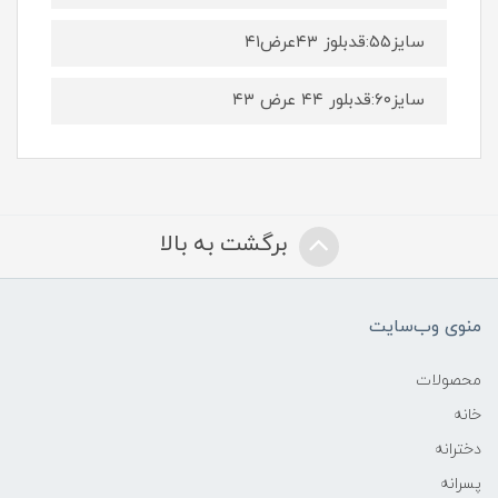
سایز۵۵:قدبلوز ۴۳عرض۴۱
سایز۶۰:قدبلور ۴۴ عرض ۴۳
برگشت به بالا
منوی وب‌سایت
محصولات
خانه
دخترانه
پسرانه