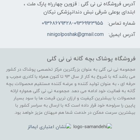
آدرس فروشگاه نی نی گلی : قزوین چهارراه پارک ملت ،
ابتدای بوعلی شرقی نبش دندانپزشکی نیکان
شماره تماس:
09368679428-09369923955
آدرس ایمیل:
ninigolposhak@gmail.com
فروشگاه پوشاک بچه گانه نی نی گلی
مجموعه نی نی گلی به عنوان بزرگترین مرکز تخصصی پوشاک در کشور
می باشد که با شروع به کار از سال ۹۳ تا کنون همراه با کادری مجرب و
حرفه ای ، به عنوان تولید کننده و عرضه کننده مستقیم محصولات بچه
گانه به فعالیت خود ادامه می دهد. مجموعه نی نی گلی همواره ارائه
محصولات با بیشترین کیفیت و ارزان ترین قیمت ها با سود بسیار
پایین را سرلوحه خود قرار داده است که با ارسال به سراسر کشور با
بیشترین سرعت ممکن در خدمت شما هم میهنان عزیز خواهد بود.