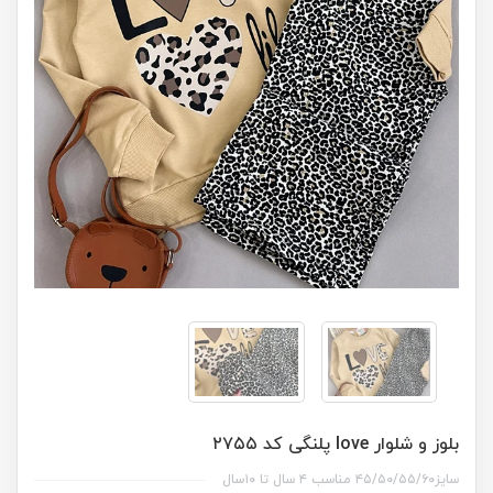
بلوز و شلوار love پلنگی کد ۲۷۵۵
سایز۴۵/۵۰/۵۵/۶۰ مناسب ۴ سال تا ۱۰سال