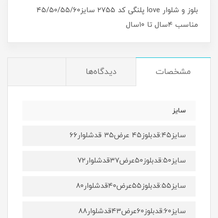
بلوز و شلوار love پلنگی کد ۲۷۵۵ سایز۴۵/۵۰/۵۵/۶۰
مناسب ۴سال تا ۱۰سال
مشخصات
دیدگاه‌ها
سایز
سایز۴۵:قدبلوز۴۵ عرض۳۵ قدشلوار۶۶
سایز۵۰:قدبلوز۵۰عرض۳۷قدشلوار۷۲
سایز۵۵:قدبلوز۵۵عرض۴۰قدشلوار۸۰
سایز۶۰:قدبلوز۶۰عرض۴۳قدشلوار۸۸