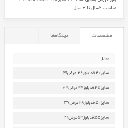
مناسب ۲سال تا ۱۳سال
مشخصات
دیدگاه‌ها
سایز
سایز۴۰:قد بلوز۳۹ عرض۳۱
سایز۴۵:قدبلوز۴۴عرض۳۴
سایز۵۰:قدبلوز۴۸عرض۳۷
سایز۵۵:قدبلوز۵۳عرض۴۱