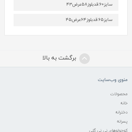
سایز۶۰:قدبلوز۵۸عرض۴۳
سایز۶۵:قدبلوز۶۴عرض۴۵
برگشت به بالا
منوی وب‌سایت
محصولات
خانه
دخترانه
پسرانه
کوچولوهای نی نی گلی