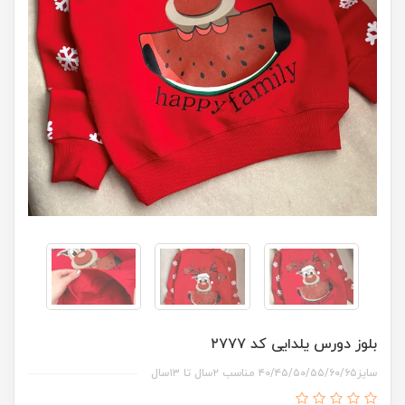
بلوز دورس یلدایی کد ۲۷۷۷
سایز۴۰/۴۵/۵۰/۵۵/۶۰/۶۵ مناسب ۲سال تا ۱۳سال