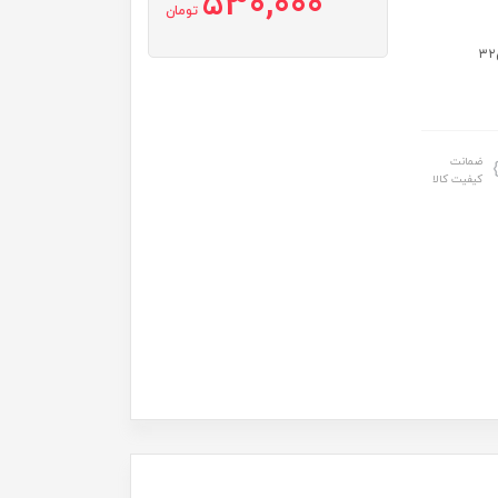
530,000
تومان
سایز: سایز۱:قدسارافون۵۶ عرض ۳۰قدآستین۳۰ سایز۲:قدسارافون۶۲عرض۳۲
ضمانت
کیفیت کالا