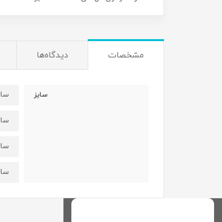
مشخصات
دیدگاه‌ها
سایز۱:قدسارافون۵۶ عر
سایز
سایز۲:قدسارافون۶۲عرض
سایز۳:قدسارافون۶۷عر
سایز۴:قدسارافون۷۴عر