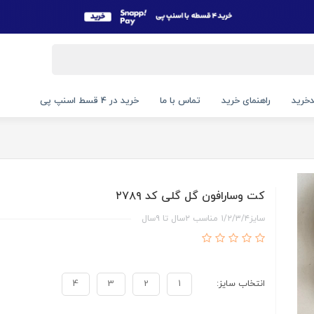
خرید
راهنمای خرید
تماس با ما
خرید در 4 قسط اسنپ پی
کت وسارافون گل گلی کد ۲۷۸۹
سایز۱/۲/۳/۴ مناسب ۲سال تا ۹سال
انتخاب سایز:
1
2
3
4