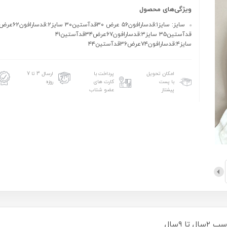
ویژگی‌های محصول
قدآستین۳۵ سایز۳:قدسارافون۶۷عرض۳۴قدآستین۴۱
سایز۴:قدسارافون۷۴عرض۳۶قدآستین۴۴
امکان تحویل
پرداخت با
ارسال 3 تا 7
با پست
کارت های
روزه
پیشتاز
عضو شتاب