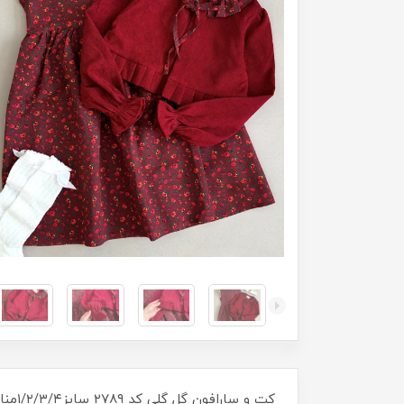
کت و سارافون گل گلی کد ۲۷۸۹ سایز۱/۲/۳/۴مناسب ۲سال تا ۹سال