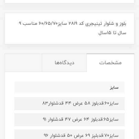
بلوز و شلوار تینیجری کد ۲۸۱۹ سایز۶۰/۶۵/۷۰ مناسب ۹
سال تا ۱۵سال
مشخصات
دیدگاه‌ها
سایز
سایز۶۰:قدبلوز ۵۸ عرض ۴۴ قدشلوار۸۳
سایز۶۵:قدبلوز ۶۴ عرض ۴۷ قدشلوار ۹۱
سایز۷۰:قدبلپز ۶۹ عرض ۵۰ قدشلوار ۹۶