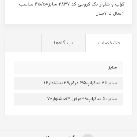
کراپ و شلوار بگ کرومی کد ۲۸۳۷ سایز۴۵/۵۰ مناسب
۴سال تا ۷سال
مشخصات
دیدگاه‌ها
سایز
سایز۴۵:قدکراپ۳۵ عرض۳۹قدشلوار۶۲
سایز۵۰:قدکراپ۳۸عرض۴۱قدشلوار۷۰