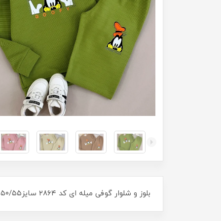
بلوز و شلوار گوفی میله ای کد ۲۸۶۴ سایز۵۰/۵۵ مناسب ۶سال تا ۹ سال