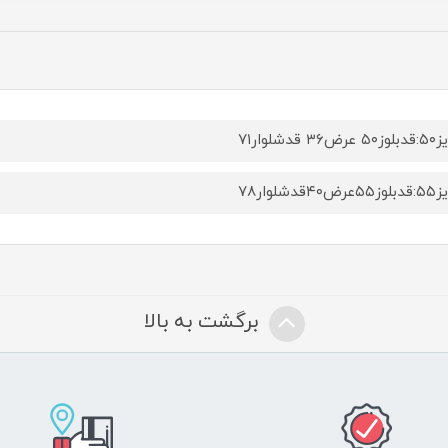
۳۶ قدشلوار۷۱
۴۰قدشلوار۷۸
برگشت به بالا