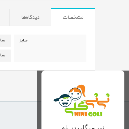
مشخصات
دیدگاه‌ها
سایز۵۰:قدبلوز۵۰ عرض
سایز
سایز۵۵:قدبلوز۵۵عرض
نی نی گلی در بله