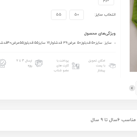
کرم
انتخاب سایز:
50
55
ویژگی‌های محصول
سایز: سایز۵۰:قدبلوز۵۰ عرض۳۶ قدشلوار۷۱ سایز۵۵:قدبلوز۵۵عرض۴۰قدشلوار۷۸
امکان تحویل
پرداخت با
ارسال 3 تا 7
با پست
کارت های
روزه
پیشتاز
عضو شتاب