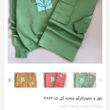
بلوز و شلوارکارگو شاخه گل کد ۲۸۶۶
سایز۶۰/۶۵ مناسب ۱۰سال تا ۱۴سال