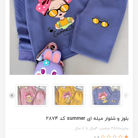
بلوز و شلوار میله ای summer کد ۲۸۷۴
سایز۴۵/۵۰ مناسب ۴سال تا ۸ سال
از 1