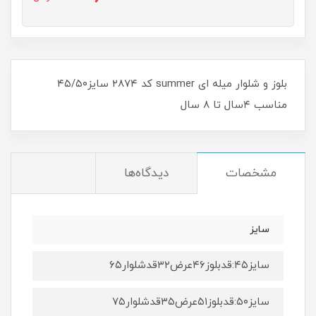
بلوز و شلوار میله ای summer کد ۲۸۷۴ سایز۴۵/۵۰
مناسب ۴سال تا ۸ سال
مشخصات
دیدگاه‌ها
سایز
سایز۴۵:قدبلوز۴۶عرض۳۲قدشلوار۶۵
سایز۵۰:قدبلوز۵۱عرض۳۵قدشلوار۷۵