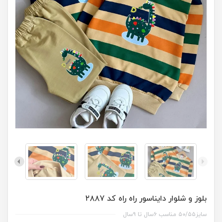
بلوز و شلوار دایناسور راه راه کد ۲۸۸۷
سایز۵۰/۵۵ مناسب ۶سال تا ۹سال