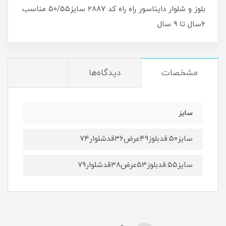
بلوز و شلوار دایناسور راه راه کد ۲۸۸۷ سایز۵۰/۵۵ مناسب
۶سال تا ۹ سال
مشخصات
دیدگاه‌ها
سایز
سایز۵۰:قدبلوز۴۹عرض۳۶قدشلوار۷۴
سایز۵۵:قدبلوز۵۳عرض۳۸قدشلوار۷۹