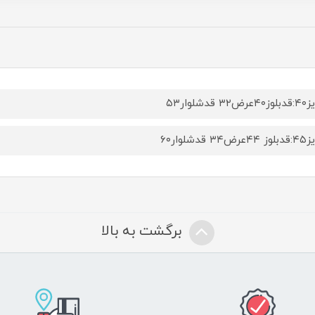
۳۲ قدشلوار۵۳
۳۴ قدشلوار۶۰
برگشت به بالا