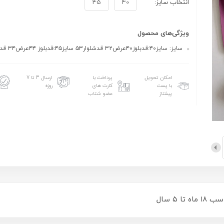
انتخاب سایز:
40
45
ویژگی‌های محصول
سایز: سایز۴۰:قدبلوز۴۰عرض۳۲ قدشلوار۵۳ سایز۴۵:قدبلوز ۴۴عرض۳۴ قدشلوار۶۰
امکان تحویل
پرداخت با
ارسال 3 تا 7
با پست
کارت های
روزه
پیشتاز
عضو شتاب