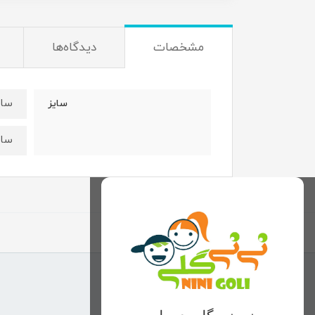
مشخصات
دیدگاه‌ها
سایز۴۰:قدبلوز۴۰عرض
سایز
سایز۴۵:قدبلوز ۴۴عرض