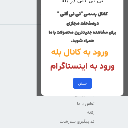
نی نی گلی در بله
کانال رسمی "نی نی گلی "
ارسال با پست پیشتاز
درصفحات مجازی
برای مشاهده جدیدترین محصولات با ما
منوی وب‌سایت
همراه شوید.
ورود به کانال بله
محصولات
خانه
ورود به اینستاگرام
دخترانه
پسرانه
بستن
کوچولوهای نی نی گلی
راهنمای خرید
تماس با ما
زنانه
کد پیگیری سفارشات