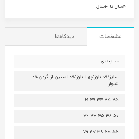
۴سال تا ۱۰سال
مشخصات
دیدگاه‌ها
سایزبندی
سایز/قد بلوز/پهنا بلوز/قد استین از گردن/قد
شلوار
45 45 33 39 61
50 48 35 43 72
55 55 38 47 79