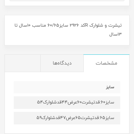
تیشرت و شلوارک Rکد ۲۹۲۶ سایز۶۰/۶۵ مناسب ۱۰سال تا
۱۳سال
مشخصات
دیدگاه‌ها
سایز
سایز۶۰:قدتیشرت۶۰عرض۴۴قدشلوارک۵۴
سایز۶۵:قدتیشرت۶۵عرض۴۷قدشلوارک۵۹