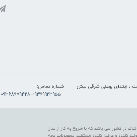
لت ، ابتدای بوعلی شرقی نبش
شماره تماس:
09368679428-09369923955
اک در کشور می باشد که با شروع به کار از سال
ن تولید کننده و عرضه کننده مستقیم محصولات بچه