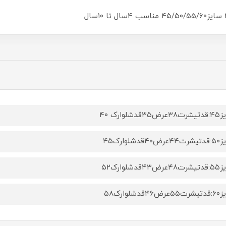
۳قدشلوارک ۴۰
۴۰قدشلوارک۴۵
۴۳قدشلوارک۵۲
۴۶قدشلوارک۵۸