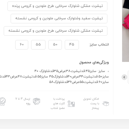
تیشرت مشکی شلوارک سرخابی طرح ملودین و کرومی پرنده
تیشرت سفید وشلوارک سرخابی ملودین و کرومی نشسته
تیشرت مشکی شلوارک سرخابی طرح ملودین و کرومی نشسته
انتخاب سایز:
45
50
55
60
ویژگی‌های محصول
سایز: سایز۴۵:قدتیشرت۳۸عرض۳۵قدشلوارک ۴۰
سایز۶۰:قدتیشرت۵۵عرض۴۶قدشلوارک۵۸
امکان تحویل
پرداخت با
ارسال 3 تا 7
با پست
کارت های
روزه
پیشتاز
عضو شتاب