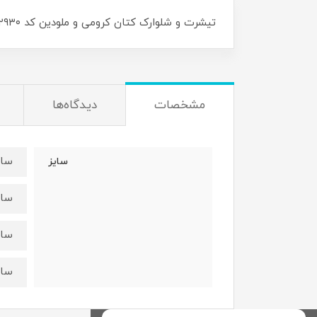
تیشرت و شلوارک کتان کرومی و ملودین کد ۲۹۳۰ سایز۴۵/۵۰/۵۵/۶۰ مناسب ۴سال تا ۱۰سال
مشخصات
دیدگاه‌ها
سایز۴۵:قدتیشرت۳۸عرض۵
سایز
سایز۵۰:قدتیشرت۴۴عرض
سایز۵۵:قدتیشرت۴۸عرض
سایز۶۰:قدتیشرت۵۵عرض