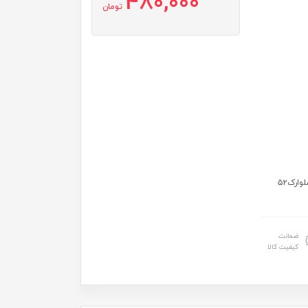
480,000
تومان
سایز۵۰:قدتیشرت۴۴عرض۴۰قدشلوارک۴۵ سایز۵۵:قدتیشرت۴۸عرض۴۳قدشلوارک۵۲
ضمانت
کیفیت کالا