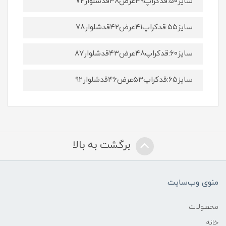
سایز۵۰:قدکراپ۳۹عرض۳۸قدشلوار۷۲
سایز۵۵:قدکراپ۴۱عرض۴۲قدشلوار۷۸
سایز۶۰:قدکراپ۴۸عرض۴۳قدشلوار۸۷
سایز۶۵:قدکراپ۵۳عرض۴۶قدشلوار۹۲
برگشت به بالا
منوی وب‌سایت
محصولات
خانه