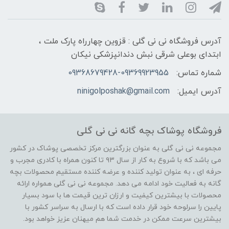
آدرس فروشگاه نی نی گلی : قزوین چهارراه پارک ملت ،
ابتدای بوعلی شرقی نبش دندانپزشکی نیکان
شماره تماس:
09368679428-09369923955
آدرس ایمیل:
ninigolposhak@gmail.com
فروشگاه پوشاک بچه گانه نی نی گلی
مجموعه نی نی گلی به عنوان بزرگترین مرکز تخصصی پوشاک در کشور
می باشد که با شروع به کار از سال ۹۳ تا کنون همراه با کادری مجرب و
حرفه ای ، به عنوان تولید کننده و عرضه کننده مستقیم محصولات بچه
گانه به فعالیت خود ادامه می دهد. مجموعه نی نی گلی همواره ارائه
محصولات با بیشترین کیفیت و ارزان ترین قیمت ها با سود بسیار
پایین را سرلوحه خود قرار داده است که با ارسال به سراسر کشور با
بیشترین سرعت ممکن در خدمت شما هم میهنان عزیز خواهد بود.