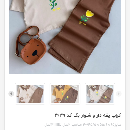
کراپ یقه دار و شلوار بگ کد ۲۹۳۹
سایز۴۰/۴۵/۵۰/۵۵/۶۰/۶۵ مناسب ۲سال تااااااا۱۳سال