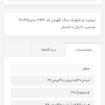
تیشرت و شلوارک سگ نگهبان کد ۲۹۴۲ سایز۴۰/۴۵
مناسب ۲سال تا ۵سال
مشخصات
دیدگاه‌ها
سایز
▪️سایز۴۰:قدتیشرت۴۱عرض۳۲
قدشلوارک۳۶
▪️سایز۴۵:قدتیشرت۴۵عرض۳۶