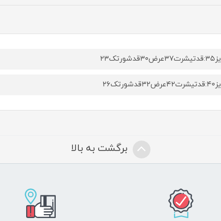
ض۳۰قدشورتک۲۳
ض۳۲قدشورتک۲۶
برگشت به بالا