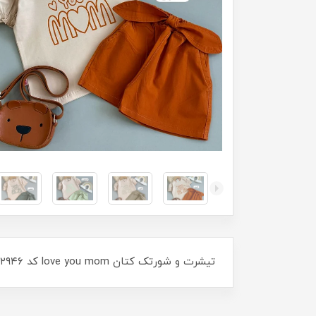
تیشرت و شورتک کتان love you mom کد ۲۹۴۶ سایز۳۵/۴۰ مناسب ۱سال تا ۴سال اینمحصولمون قوارع داره سانت ها رو موقع خرید چک کنید دوستان