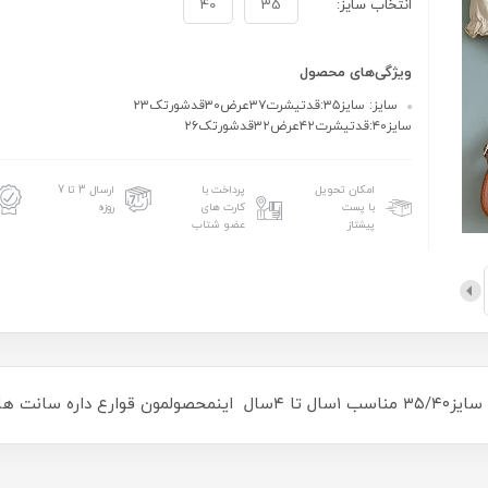
انتخاب سایز:
35
40
ویژگی‌های محصول
سایز: سایز۳۵:قدتیشرت۳۷عرض۳۰قدشورتک۲۳
سایز۴۰:قدتیشرت۴۲عرض۳۲قدشورتک۲۶
امکان تحویل
پرداخت با
ارسال 3 تا 7
با پست
کارت های
روزه
پیشتاز
عضو شتاب