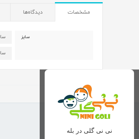
مشخصات
دیدگاه‌ها
سایز۳۵:قدتیشرت۳۷عر
سایز
سایز۴۰:قدتیشرت۴۲عر
نی نی گلی در بله