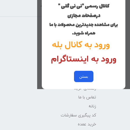
کانال رسمی "نی نی گلی "
ارسال با پست پیشتاز
درصفحات مجازی
برای مشاهده جدیدترین محصولات با ما
منوی وب‌سایت
همراه شوید.
ورود به کانال بله
محصولات
خانه
ورود به اینستاگرام
دخترانه
پسرانه
بستن
کوچولوهای نی نی گلی
راهنمای خرید
تماس با ما
زنانه
کد پیگیری سفارشات
خرید عمده