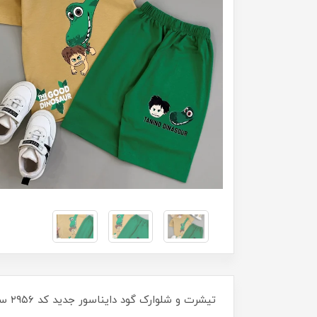
تیشرت و شلوارک گود دایناسور جدید کد ۲۹۵۶ سایز۳۵/۴۰ مناسب ۸ ماه تا ۳سال