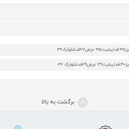
۲۷قدشلوارک۳۲
۲۹قدشلوارک ۳۶
برگشت به بالا