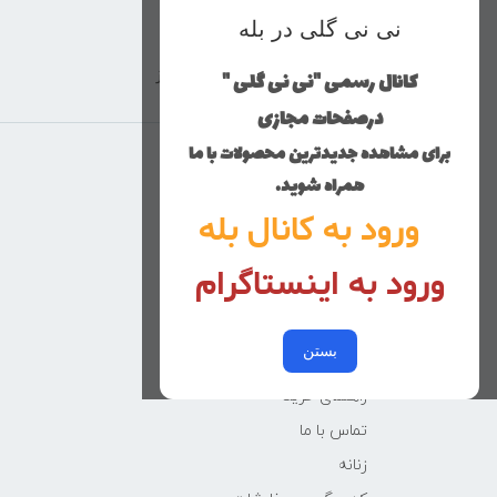
نی نی گلی در بله
کانال رسمی "نی نی گلی "
ارسال با پست پیشتاز
درصفحات مجازی
برای مشاهده جدیدترین محصولات با ما
منوی وب‌سایت
همراه شوید.
ورود به کانال بله
محصولات
خانه
ورود به اینستاگرام
دخترانه
پسرانه
بستن
کوچولوهای نی نی گلی
راهنمای خرید
تماس با ما
زنانه