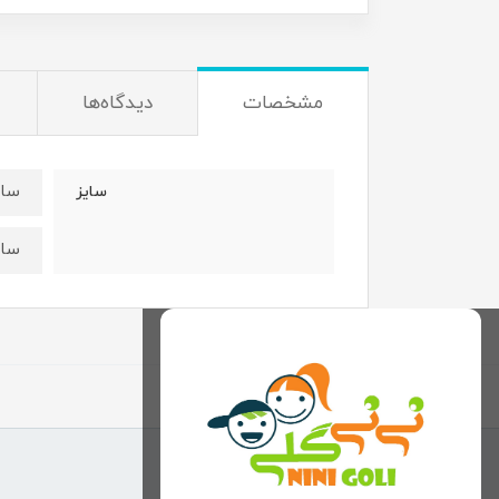
مشخصات
دیدگاه‌ها
سایز۳۵:قدتیشرت۳۵ عرض
سایز
سایز۴۰:قدتیشرت۳۹ عرض