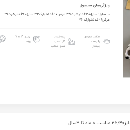
ویژگی‌های محصول
سایز: سایز۳۵:قدتیشرت۳۵ عرض۲۷قدشلوارک۳۲ سایز۴۰:قدتیشرت۳۹
عرض۲۹قدشلوارک ۳۶
امکان تحویل
پرداخت با
ارسال 3 تا 7
با پست
کارت های
روزه
پیشتاز
عضو شتاب