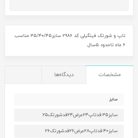
تاپ و شورتک فینگیلی کد ۲۹۸۶ سایز۳۵/۴۰/۴۵ مناسب
۶ ماه تاحدود ۵سال
مشخصات
دیدگاه‌ها
سایز
سایز۳۵:قدتاپ۲۴عرض۲۴قدشورتک۲۵
سایز۴۰:قدتاپ۲۸عرض۲۶قدشورتک۲۶