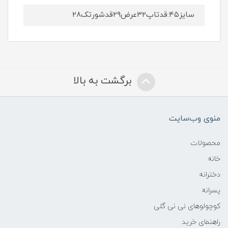
سایز۴۵:قدتاپ۳۲عرض۲۹قدشورتک۲۸
برگشت به بالا
منوی وب‌سایت
محصولات
خانه
دخترانه
پسرانه
کوچولوهای نی نی گلی
راهنمای خرید