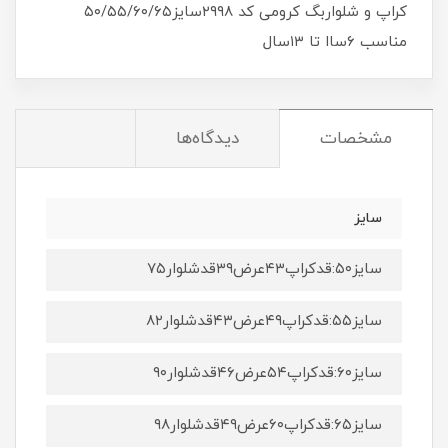
کراپ و شلواربگ کرومی کد ۲۹۹۸سایز۵۰/۵۵/۶۰/۶۵
مناسب ۶ساا تا ۱۳سال
مشخصات
دیدگاه‌ها
سایز
سایز۵۰:قدکراپ۴۳عرض۳۹قدشلوار۷۵
سایز۵۵:قدکراپ۴۹عرض۴۳قدشلوار۸۲
سایز۶۰:قدکراپ۵۴عرض۴۶قدشلوار۹۰
سایز۶۵:قدکراپ۶۰عرض۴۹قدشلوار۹۸