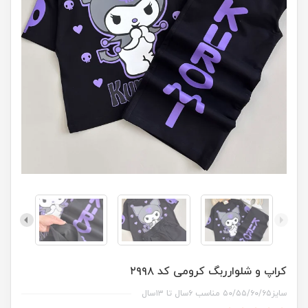
کراپ و شلوارربگ کرومی کد ۲۹۹۸
سایز۵۰/۵۵/۶۰/۶۵ مناسب ۶سال تا ۱۳سال