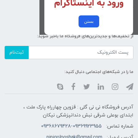
ورود به اینستاگرام
کد پیگیری سفارشات
خرید عمده
بستن
از تخفیف‌ها و جدیدترین‌های فروشگاه ما باخبر شوید:
ثبت‌نام
ما را در شبکه‌های اجتماعی دنبال کنید:
آدرس فروشگاه نی نی گلی : قزوین چهارراه پارک ملت ،
ابتدای بوعلی شرقی نبش دندانپزشکی نیکان
شماره تماس:
09368679428-09369923955
آدرس ایمیل:
ninigolposhak@gmail.com