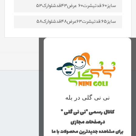
سایز۶۰:قدتیشرت۶۰ عرض۴۳قدشلوارک۵۳
سایز۶۵:قدتیشرت۶۳عرض۴۸قدشلوارک۵۸
برگشت به بالا
منوی وب‌سایت
نی نی گلی در بله
محصولات
خانه
کانال رسمی "نی نی گلی "
دخترانه
درصفحات مجازی
پسرانه
برای مشاهده جدیدترین محصولات با ما
کوچولوهای نی نی گلی