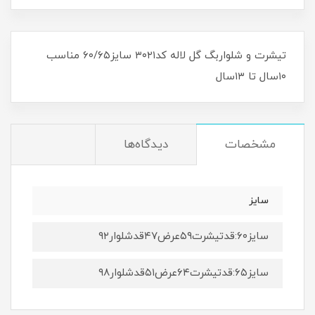
تیشرت و شلواربگ گل لاله کد۳۰۲۱ سایز۶۰/۶۵ مناسب
۱۰سال تا ۱۳سال
مشخصات
دیدگاه‌ها
سایز
سایز۶۰:قدتیشرت۵۹عرض۴۷قدشلوار۹۲
سایز۶۵:قدتیشرت۶۴عرض۵۱قدشلوار۹۸