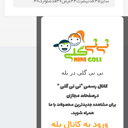
سایز۴۵:قدتیشرت۴۴عرض۳۷قدشلوارک۴۰
برگشت به بالا
منوی وب‌سایت
نی نی گلی در بله
محصولات
خانه
کانال رسمی "نی نی گلی "
دخترانه
درصفحات مجازی
پسرانه
برای مشاهده جدیدترین محصولات با ما
کوچولوهای نی نی گلی
همراه شوید.
راهنمای خرید
ورود به کانال بله
تماس با ما