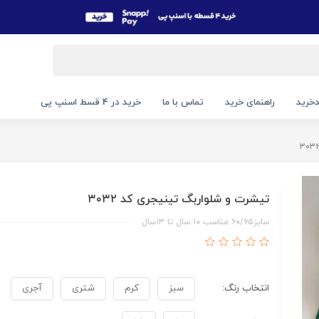
خرید
راهنمای خرید
تماس با ما
خرید در 4 قسط اسنپ پی
تیشرت و شلواربگ تینیجری کد ۳۰۳۲
سایز۶۰/۶۵ مناسب ۱۰ سال تا ۱۳سال
انتخاب رنگ:
سبز
کرم
شتری
آجری