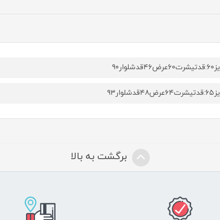
ض۴۶قدشلوار۹۰
ض۴۸قدشلوار۹۳
برگشت به بالا