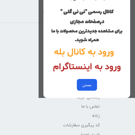
کانال رسمی "نی نی گلی "
ارسال با پست پیشتاز
درصفحات مجازی
برای مشاهده جدیدترین محصولات با ما
منوی وب‌سایت
همراه شوید.
ورود به کانال بله
محصولات
خانه
ورود به اینستاگرام
دخترانه
پسرانه
بستن
کوچولوهای نی نی گلی
راهنمای خرید
تماس با ما
زنانه
کد پیگیری سفارشات
خرید عمده