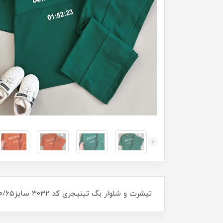
تیشرت و شلوار بگ تینیجری کد ۳۰۳۲ سایز۶۰/۶۵ مناسب ۱۰سال تا ۱۳سال