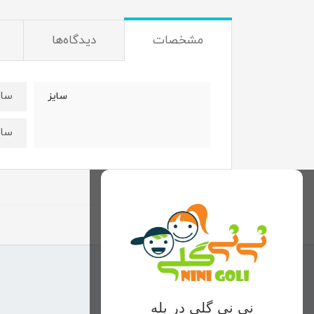
مشخصات
دیدگاه‌ها
سایز۶۰:قدتیشرت۶۰عر
سایز
سایز۶۵:قدتیشرت۶۴عر
نی نی گلی در بله