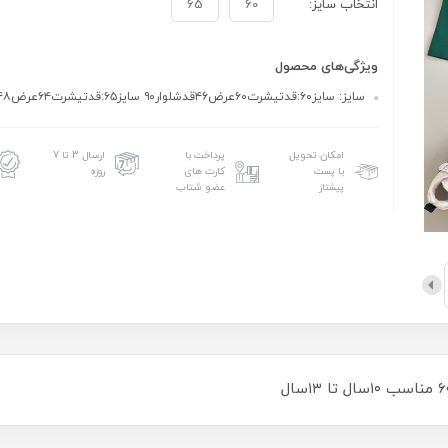
انتخاب سایز:
60
65
ویژگی‌های محصول
سایز: سایز۶۰:قدتیشرت۶۰عرض۴۶قدشلوار۹۰ سایز۶۵:قدتیشرت۶۴عرض۴۸قدشلوار۹۳
امکان تحویل
پرداخت با
ارسال 3 تا 7
با پست
کارت های
روزه
پیشتاز
عضو شتاب