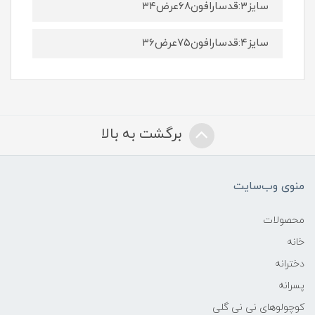
سایز۳:قدسارافون۶۸عرض۳۴
سایز۴:قدسارافون۷۵عرض۳۶
برگشت به بالا
منوی وب‌سایت
محصولات
خانه
دخترانه
پسرانه
کوچولوهای نی نی گلی