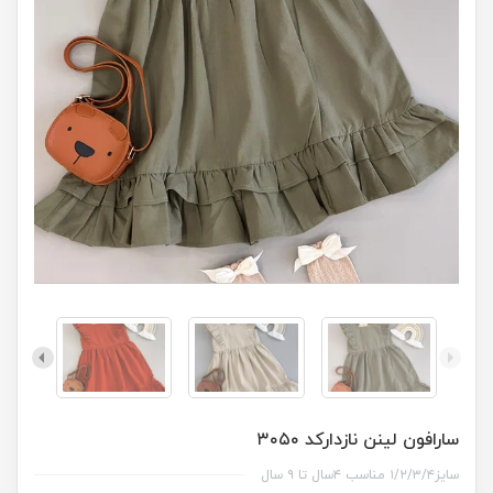
سارافون لینن نازدارکد ۳۰۵۰
سایز۱/۲/۳/۴ مناسب ۴سال تا ۹ سال