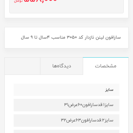
تومان
سارافون لینن نازدار کد ۳۰۵۰ مناسب ۴سال تا ۹ سال
مشخصات
دیدگاه‌ها
سایز
سایز۱:قدسارافون۶۰عرض۳۱
سایز۲:قدسارافون۶۳عرض۳۲