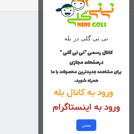
برگشت به بالا
منوی وب‌سایت
نی نی گلی در بله
محصولات
خانه
کانال رسمی "نی نی گلی "
دخترانه
درصفحات مجازی
پسرانه
برای مشاهده جدیدترین محصولات با ما
کوچولوهای نی نی گلی
همراه شوید.
راهنمای خرید
ورود به کانال بله
تماس با ما
ورود به اینستاگرام
زنانه
کد پیگیری سفارشات
خرید عمده
بستن