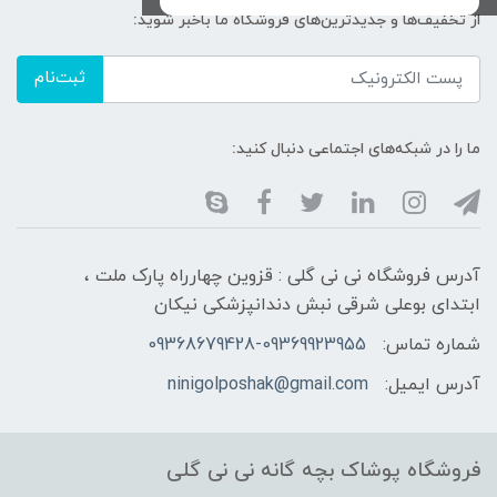
از تخفیف‌ها و جدیدترین‌های فروشگاه ما باخبر شوید:
ثبت‌نام
ما را در شبکه‌های اجتماعی دنبال کنید:
آدرس فروشگاه نی نی گلی : قزوین چهارراه پارک ملت ،
ابتدای بوعلی شرقی نبش دندانپزشکی نیکان
شماره تماس:
09368679428-09369923955
آدرس ایمیل:
ninigolposhak@gmail.com
فروشگاه پوشاک بچه گانه نی نی گلی