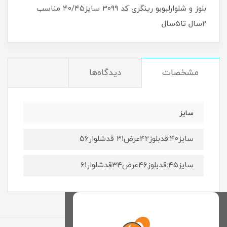
بلوز و شلوارلبوبو رینگری کد ۳۰۹۹ سایز۴۰/۴۵ مناسب
۲سال تا۵سال
مشخصات
دیدگاه‌ها
سایز
سایز۴۰:قدبلوز۴۲عرض۳۱ قدشلوار۵۶
سایز۴۵:قدبلوز۴۶عرض۳۴قدشلوار۶۱