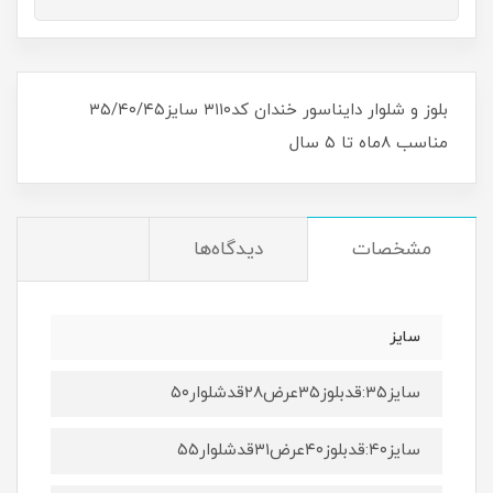
بلوز و شلوار دایناسور خندان کد۳۱۱۰ سایز۳۵/۴۰/۴۵
مناسب ۸ماه تا ۵ سال
مشخصات
دیدگاه‌ها
سایز
سایز۳۵:قدبلوز۳۵عرض۲۸قدشلوار۵۰
سایز۴۰:قدبلوز۴۰عرض۳۱قدشلوار۵۵