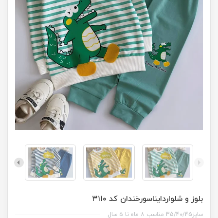
بلوز و شلواردایناسورخندان کد ۳۱۱۰
سایز35/40/45 مناسب ۸ ماه تا ۵ سال