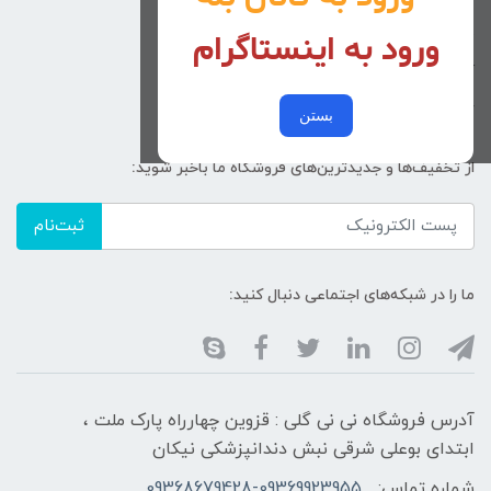
تماس با ما
ورود به اینستاگرام
زنانه
کد پیگیری سفارشات
خرید عمده
بستن
از تخفیف‌ها و جدیدترین‌های فروشگاه ما باخبر شوید:
ثبت‌نام
ما را در شبکه‌های اجتماعی دنبال کنید:
آدرس فروشگاه نی نی گلی : قزوین چهارراه پارک ملت ،
ابتدای بوعلی شرقی نبش دندانپزشکی نیکان
شماره تماس:
09368679428-09369923955