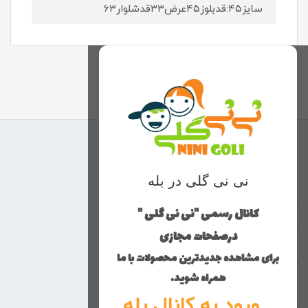
سایز۴۵:قدبلوز۴۵عرض۳۳قدشلوار۶۳
برگشت به بالا
منوی وب‌سایت
نی نی گلی در بله
محصولات
خانه
کانال رسمی "نی نی گلی "
دخترانه
درصفحات مجازی
پسرانه
برای مشاهده جدیدترین محصولات با ما
کوچولوهای نی نی گلی
همراه شوید.
راهنمای خرید
ورود به کانال بله