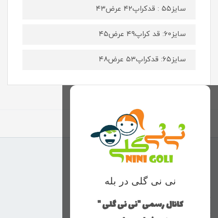
سایز۵۵ : قدکراپ۴۲ عرض۴۳
سایز۶۰: قد کراپ۴۹ عرض۴۵
سایز۶۵: قدکراپ۵۳ عرض۴۸
برگشت به بالا
منوی وب‌سایت
نی نی گلی در بله
محصولات
خانه
کانال رسمی "نی نی گلی "
دخترانه