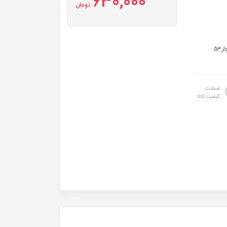
630,000
تومان
سایز: سایز۳۵:قدبلوز۳۴عرض۲۹قدشلوار۴۶ سایز۴۰:قدبلوز۳۷عرض۳۱قدشلوار۵۳
ضمانت
کیفیت کالا