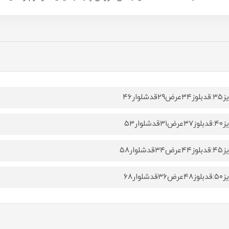
۲۹قدشلوار۴۶
۳۱قدشلوار۵۳
۳۴قدشلوار۵۸
۳۶قدشلوار۶۸