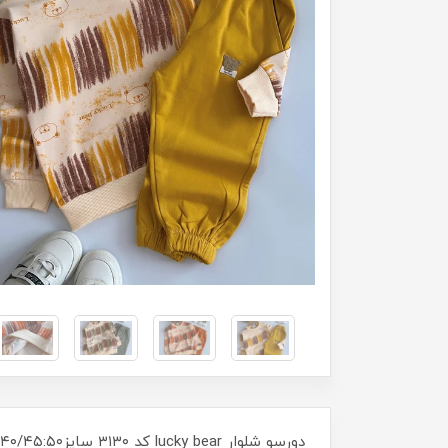
دورسو شلوار lucky bear کد ۳۱۳۰ سایز۳۵/۴۰/۴۵:۵۰ مناسب ۸ ماه تا ۷ سال جنس دورس پنبه باکیفیته و نرم و لطیفه