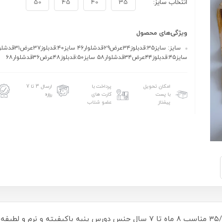
انتخاب سایز:
35
40
45
50
ویژگی‌های محصول
سایز۴۵:قدبلوز۴۴عرض۳۴قدشلوار۵۸ سایز۵۰:قدبلوز۴۸عرض۳۶قدشلوار۶۸
امکان تحویل
پرداخت با
ارسال 3 تا 7
با پست
کارت های
روزه
پیشتاز
عضو شتاب