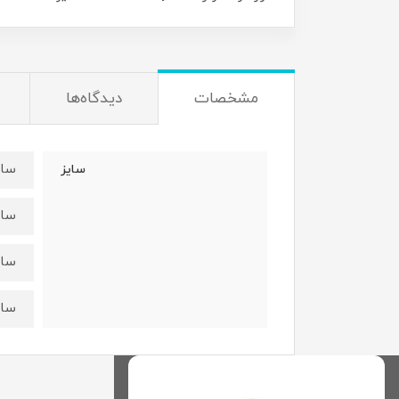
مشخصات
دیدگاه‌ها
سایز۳۵:قدبلوز۳۴عرض
سایز
سایز۴۰:قدبلوز۳۷عرض
سایز۴۵:قدبلوز۴۴عرض
سایز۵۰:قدبلوز۴۸عرض