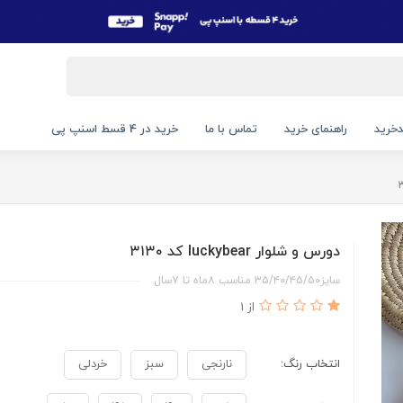
خرید
راهنمای خرید
تماس با ما
خرید در 4 قسط اسنپ پی
دورس و شلوار luckybear کد ۳۱۳۰
سایز۳۵/۴۰/۴۵/۵۰ مناسب ۸ماه تا ۷سال
از 1
انتخاب رنگ:
نارنجی
سبز
خردلی