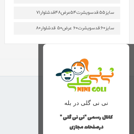
سایز۵۵:قدسویشرت۵۴عرض۴۸قدشلوار۷۱
سایز۶۰:قدسویشرت۶۰ عرض۵۰ قدشلوار۸۰
برگشت به بالا
منوی وب‌سایت
نی نی گلی در بله
محصولات
خانه
کانال رسمی "نی نی گلی "
دخترانه
درصفحات مجازی
پسرانه