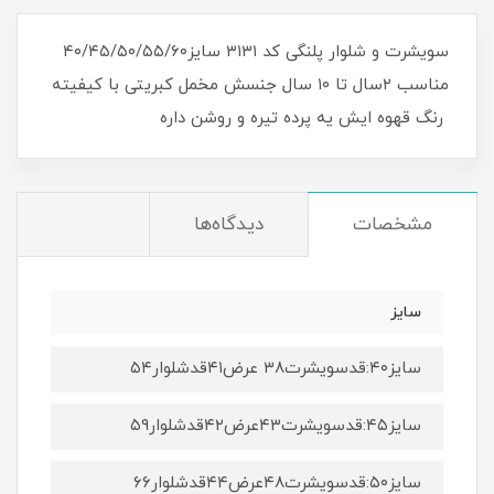
سویشرت و شلوار پلنگی کد ۳۱۳۱ سایز۴۰/۴۵/۵۰/۵۵/۶۰
مناسب ۲سال تا ۱۰ سال جنسش مخمل کبریتی با کیفیته
رنگ قهوه ایش یه پرده تیره و روشن داره
مشخصات
دیدگاه‌ها
سایز
سایز۴۰:قدسویشرت۳۸ عرض۴۱قدشلوار۵۴
سایز۴۵:قدسویشرت۴۳عرض۴۲قدشلوار۵۹
سایز۵۰:قدسویشرت۴۸عرض۴۴قدشلوار۶۶