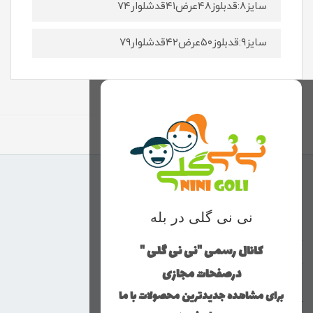
سایز۸:قدبلوز۴۸عرض۴۱قدشلوار۷۴
سایز۹:قدبلوز۵۰عرض۴۲قدشلوار۷۹
برگشت به بالا
منوی وب‌سایت
نی نی گلی در بله
محصولات
خانه
کانال رسمی "نی نی گلی "
دخترانه
درصفحات مجازی
پسرانه
برای مشاهده جدیدترین محصولات با ما
کوچولوهای نی نی گلی