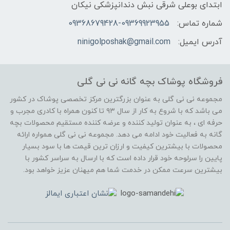
ابتدای بوعلی شرقی نبش دندانپزشکی نیکان
شماره تماس:
09368679428-09369923955
آدرس ایمیل:
ninigolposhak@gmail.com
فروشگاه پوشاک بچه گانه نی نی گلی
مجموعه نی نی گلی به عنوان بزرگترین مرکز تخصصی پوشاک در کشور
می باشد که با شروع به کار از سال ۹۳ تا کنون همراه با کادری مجرب و
حرفه ای ، به عنوان تولید کننده و عرضه کننده مستقیم محصولات بچه
گانه به فعالیت خود ادامه می دهد. مجموعه نی نی گلی همواره ارائه
محصولات با بیشترین کیفیت و ارزان ترین قیمت ها با سود بسیار
پایین را سرلوحه خود قرار داده است که با ارسال به سراسر کشور با
بیشترین سرعت ممکن در خدمت شما هم میهنان عزیز خواهد بود.