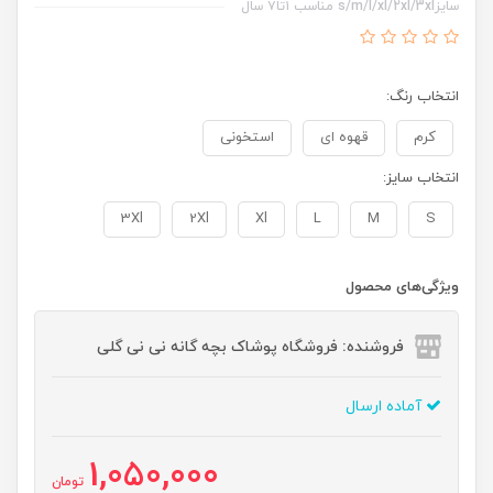
سایزs/m/l/xl/2xl/3xl مناسب ۱تا۷ سال
انتخاب رنگ:
کرم
قهوه ای
استخونی
انتخاب سایز:
3Xl
2Xl
Xl
L
M
S
ویژگی‌های محصول
فروشنده: فروشگاه پوشاک بچه گانه نی نی گلی
آماده ارسال
1,050,000
تومان