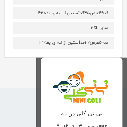
قد۴۹عرض۴۵قدآستین از لبه ی یقه۴۳
سایز 3XL
قد۵۰عرض۴۶قدآستین از لبه ی یقه۴۴
برگشت به بالا
منوی وب‌سایت
نی نی گلی در بله
محصولات
خانه