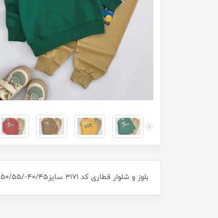
بلوز و شلوار قطاری کد ۳۱۷۱ سایز۴۰/۴۵-/۵۰/۵۵ مناسب ۲سال تا ۹ سال جنس دورس لاکرا