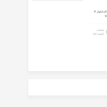
سایز: سایز۴۰:قدبلوز۴۰ عرض ۳۰ قدشلوار ۵۴ سایز۴۵:قدبلوز۴۵ عرض ۳۴ قدشلوار ۶۱
ضمانت
کیفیت کالا