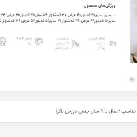
ویژگی‌های محصول
سایز۵۰:قدبلوز۴۹ عرض ۳۶ قدشلوار ۷۱ سایز۵۵:قدبلوز۵۴ عرض ۳۹ قدشلوار ۷۵
امکان تحویل
پرداخت با
ارسال 3 تا 7
با پست
کارت های
روزه
پیشتاز
عضو شتاب