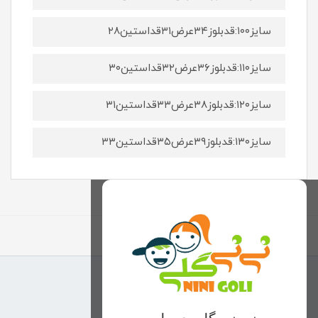
سایز۱۰۰:قدبلوز۳۴عرض۳۱قداستین۲۸
سایز۱۱۰:قدبلوز۳۶عرض۳۲قداستین۳۰
سایز۱۲۰:قدبلوز۳۸عرض۳۳قداستین۳۱
سایز۱۳۰:قدبلوز۳۹عرض۳۵قداستین۳۳
برگشت به بالا
منوی وب‌سایت