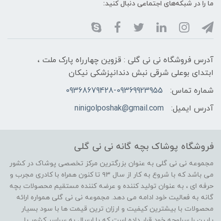
ما را در شبکه‌های اجتماعی دنبال کنید:
آدرس فروشگاه نی نی گلی : قزوین چهارراه پارک ملت ،
ابتدای بوعلی شرقی نبش دندانپزشکی نیکان
شماره تماس:
09368679428-09369923955
آدرس ایمیل:
ninigolposhak@gmail.com
فروشگاه پوشاک بچه گانه نی نی گلی
مجموعه نی نی گلی به عنوان بزرگترین مرکز تخصصی پوشاک در کشور
می باشد که با شروع به کار از سال ۹۳ تا کنون همراه با کادری مجرب و
حرفه ای ، به عنوان تولید کننده و عرضه کننده مستقیم محصولات بچه
گانه به فعالیت خود ادامه می دهد. مجموعه نی نی گلی همواره ارائه
محصولات با بیشترین کیفیت و ارزان ترین قیمت ها با سود بسیار
پایین را سرلوحه خود قرار داده است که با ارسال به سراسر کشور با