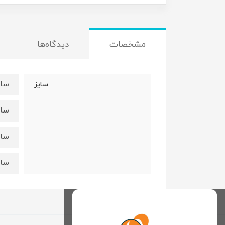
مشخصات
دیدگاه‌ها
سایز۴۰:قدبلوز ۳۹ عر
سایز
سایز۴۵:قدبلوز۴۳عرض
سایز۵۰:قدبلوز۴۹عرض
سایز۵۵:قدبلوز۵۳عرض