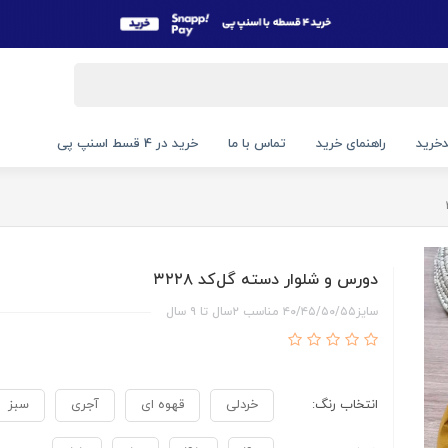
خرید
راهنمای خرید
تماس با ما
خرید در 4 قسط اسنپ پی
دورس و شلوار دسته گل‌کد ۳۲۲۸
سایز۴۰/۴۵/۵۰/۵۵ مناسب ۲سال تا ۹ سال
انتخاب رنگ:
خردلی
قهوه ای
آجری
سبز