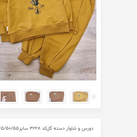
دورس و شلوار دسته گل‌کد ۳۲۲۸ سایز۴۰/۴۵/۵۰/۵۵ مناسب ۲سال تا ۹ سال