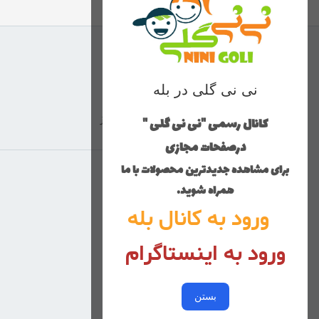
نی نی گلی در بله
کانال رسمی "نی نی گلی "
ارسال با پست پیشتاز
درصفحات مجازی
برای مشاهده جدیدترین محصولات با ما
منوی وب‌سایت
همراه شوید.
ورود به کانال بله
محصولات
خانه
ورود به اینستاگرام
دخترانه
پسرانه
بستن
کوچولوهای نی نی گلی