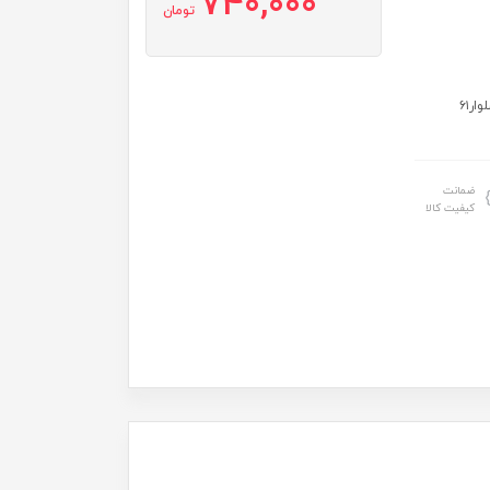
740,000
تومان
سایز: سایز۴۰:قدبلوز ۳۹ عرض۳۱قدشلوار۵۴ سایز۴۵:قدبلوز۴۳عرض۳۶قدشلوار۶۱
ضمانت
کیفیت کالا