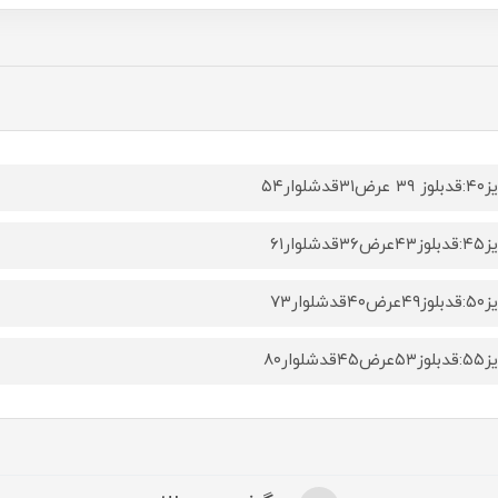
ض۳۱قدشلوار۵۴
۳۶قدشلوار۶۱
۴۰قدشلوار۷۳
۴۵قدشلوار۸۰