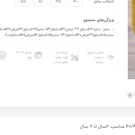
انتخاب سایز:
40
45
50
55
ویژگی‌های محصول
سایز۵۰:قدبلوز۴۹عرض۴۰قدشلوار۷۳ سایز۵۵:قدبلوز۵۳عرض۴۵قدشلوار۸۰
امکان تحویل
پرداخت با
ارسال 3 تا 7
با پست
کارت های
روزه
پیشتاز
عضو شتاب