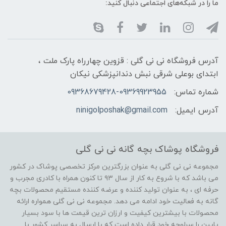
ما را در شبکه‌های اجتماعی دنبال کنید:
آدرس فروشگاه نی نی گلی : قزوین چهارراه پارک ملت ،
ابتدای بوعلی شرقی نبش دندانپزشکی نیکان
شماره تماس:
09368679428-09369923955
آدرس ایمیل:
ninigolposhak@gmail.com
فروشگاه پوشاک بچه گانه نی نی گلی
مجموعه نی نی گلی به عنوان بزرگترین مرکز تخصصی پوشاک در کشور
می باشد که با شروع به کار از سال ۹۳ تا کنون همراه با کادری مجرب و
حرفه ای ، به عنوان تولید کننده و عرضه کننده مستقیم محصولات بچه
گانه به فعالیت خود ادامه می دهد. مجموعه نی نی گلی همواره ارائه
محصولات با بیشترین کیفیت و ارزان ترین قیمت ها با سود بسیار
پایین را سرلوحه خود قرار داده است که با ارسال به سراسر کشور با