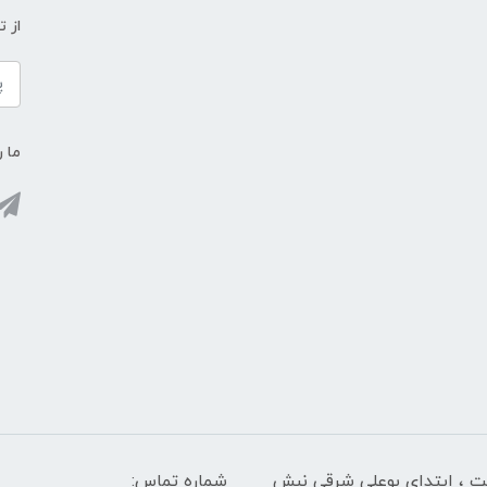
از 
ما ر
لت ، ابتدای بوعلی شرقی نبش
شماره تماس: