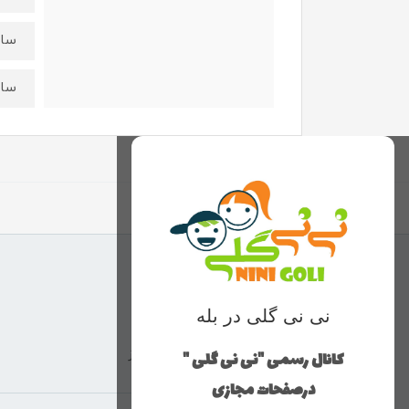
سایز۴۰:قدتیشرت۳۸عر
سایز۴۵:قدتیشرت۴۳عر
نی نی گلی در بله
کانال رسمی "نی نی گلی "
ارسال با پست پیشتاز
درصفحات مجازی