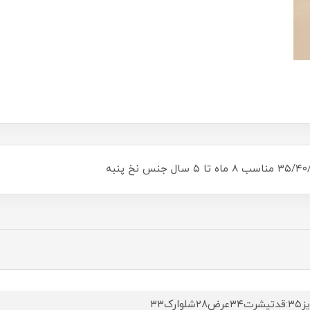
ض۲۸شلوارک۳۳