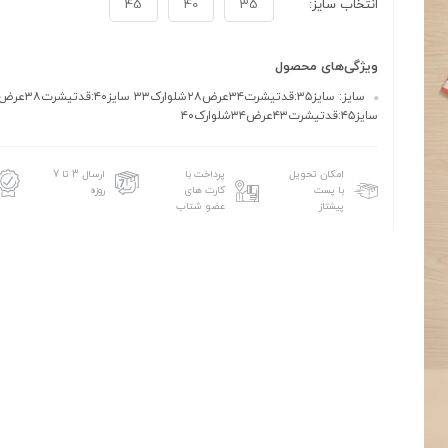
انتخاب سایز:
35
40
45
ویژگی‌های محصول
سایز۴۵:قدتیشرت۴۳عرض۳۴شلوارک۴۰
امکان تحویل
پرداخت با
ارسال 3 تا 7
با پست
کارت های
روزه
پیشتاز
عضو شتاب