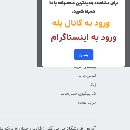
برای مشاهده جدیدترین محصولات با ما
منوی وب‌سایت
همراه شوید.
ورود به کانال بله
محصولات
خانه
ورود به اینستاگرام
دخترانه
پسرانه
بستن
کوچولوهای نی نی گلی
راهنمای خرید
تماس با ما
زنانه
کد پیگیری سفارشات
خرید عمده
آدرس فروشگاه نی نی گلی : قزوین چهارراه پارک م