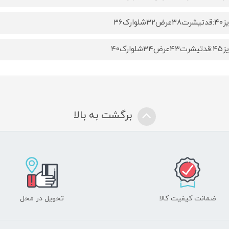
ض۳۲شلوارک۳۶
ض۳۴شلوارک۴۰
برگشت به بالا
ضمانت کیفیت کالا
تحویل در محل