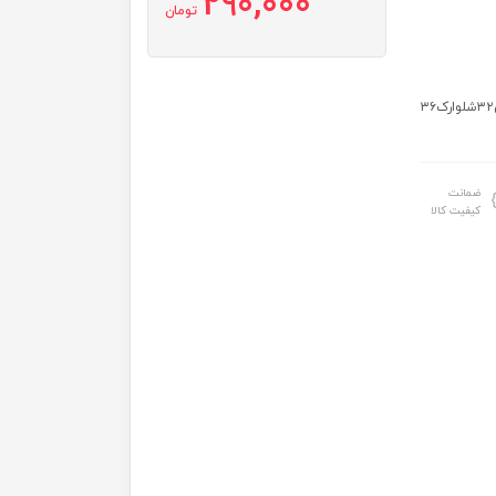
290,000
تومان
سایز: سایز۳۵:قدتیشرت۳۴عرض۲۸شلوارک۳۳ سایز۴۰:قدتیشرت۳۸عرض۳۲شلوارک۳۶
ضمانت
کیفیت کالا