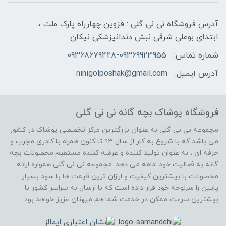
آدرس فروشگاه نی نی گلی : قزوین چهارراه پارک ملت ،
ابتدای بوعلی شرقی نبش دندانپزشکی نیکان
شماره تماس:
09368679428-09369923955
آدرس ایمیل:
ninigolposhak@gmail.com
فروشگاه پوشاک بچه گانه نی نی گلی
مجموعه نی نی گلی به عنوان بزرگترین مرکز تخصصی پوشاک در کشور
می باشد که با شروع به کار از سال ۹۳ تا کنون همراه با کادری مجرب و
حرفه ای ، به عنوان تولید کننده و عرضه کننده مستقیم محصولات بچه
گانه به فعالیت خود ادامه می دهد. مجموعه نی نی گلی همواره ارائه
محصولات با بیشترین کیفیت و ارزان ترین قیمت ها با سود بسیار
پایین را سرلوحه خود قرار داده است که با ارسال به سراسر کشور با
بیشترین سرعت ممکن در خدمت شما هم میهنان عزیز خواهد بود.