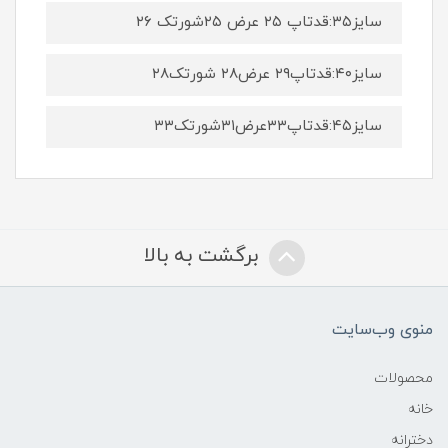
سایز۳۵:قدتاپ ۲۵ عرض ۲۵شورتک ۲۶
سایز۴۰:قدتاپ۲۹ عرض۲۸ شورتک۲۸
سایز۴۵:قدتاپ۳۳عرض۳۱شورتک۳۳
برگشت به بالا
منوی وب‌سایت
محصولات
خانه
دخترانه