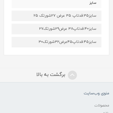
سایز
سایز۳۵:قدتاپ ۳۵ عرض ۲۷شورتک ۲۵
سایز۴۰:قدتاپ۳۸ عرض۲۹شورتک۲۷
سایز۴۵:قدتاپ۴۵عرض۳۲شورتک۳۰
برگشت به بالا
منوی وب‌سایت
محصولات