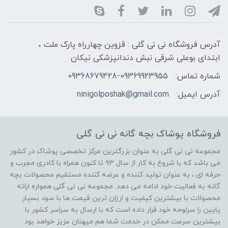
آدرس فروشگاه نی نی گلی : قزوین چهارراه پارک ملت ،
ابتدای بوعلی شرقی نبش دندانپزشکی نیکان
شماره تماس:
09368679428-09369923955
آدرس ایمیل:
ninigolposhak@gmail.com
فروشگاه پوشاک بچه گانه نی نی گلی
مجموعه نی نی گلی به عنوان بزرگترین مرکز تخصصی پوشاک در کشور
می باشد که با شروع به کار از سال ۹۳ تا کنون همراه با کادری مجرب و
حرفه ای ، به عنوان تولید کننده و عرضه کننده مستقیم محصولات بچه
گانه به فعالیت خود ادامه می دهد. مجموعه نی نی گلی همواره ارائه
محصولات با بیشترین کیفیت و ارزان ترین قیمت ها با سود بسیار
پایین را سرلوحه خود قرار داده است که با ارسال به سراسر کشور با
بیشترین سرعت ممکن در خدمت شما هم میهنان عزیز خواهد بود.