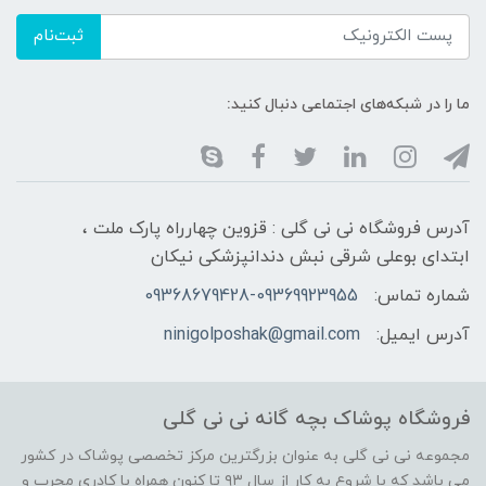
ثبت‌نام
ما را در شبکه‌های اجتماعی دنبال کنید:
آدرس فروشگاه نی نی گلی : قزوین چهارراه پارک ملت ،
ابتدای بوعلی شرقی نبش دندانپزشکی نیکان
شماره تماس:
09368679428-09369923955
آدرس ایمیل:
ninigolposhak@gmail.com
فروشگاه پوشاک بچه گانه نی نی گلی
مجموعه نی نی گلی به عنوان بزرگترین مرکز تخصصی پوشاک در کشور
می باشد که با شروع به کار از سال ۹۳ تا کنون همراه با کادری مجرب و