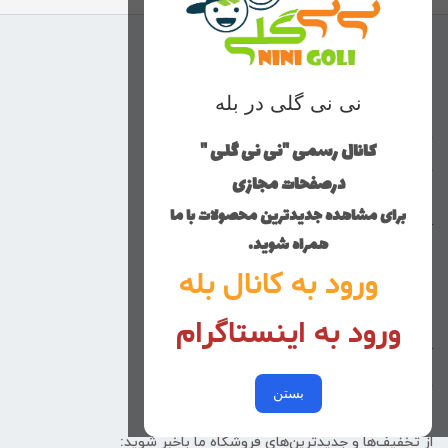
منوی وب‌سایت
نی نی گلی در بله
محصولات
خانه
کانال رسمی "نی نی گلی "
دخترانه
درصفحات مجازی
پسرانه
برای مشاهده جدیدترین محصولات با ما
کوچولوهای نی نی گلی
همراه شوید.
راهنمای خرید
ورود به کانال بله
تماس با ما
ورود به اینستاگرام
زنانه
کد پیگیری سفارشات
خرید عمده
بستن
از تخفیف‌ها و جدیدترین‌های فروشگاه ما باخبر شوید: