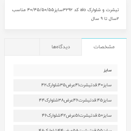
تیشرت و شلوارک alo کد ۳۲۹۲سایز۴۰/۴۵/۵۰/۵۵ مناسب
۲سال تا ۹ سال
مشخصات
دیدگاه‌ها
سایز
سایز۴۰:قدتیشرت۴۱عرض۳۵شلوارک۴۲
سایز۴۵:قدتیشرت۴۶عرض۳۸شلوارک۴۴
سایز۵۰:قدتیشرت۵۱عرض۴۲شلوارک۴۶
سایز۵۵:قدتیشرت۵۸عرض۴۴شلوارک۴۸