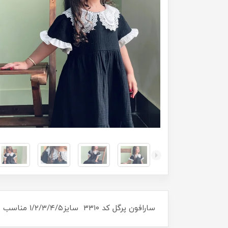
سارافون پرگل کد ۳۳۱۰ سایز۱/۲/۳/۴/۵ مناسب ۳ سال تا ۹سال