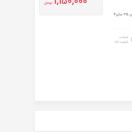
1,150,000
تومان
سایز: سایز ۱ : قد ۵۷ عرض ۲۹ سایز۲ :قد ۶۳ عرض ۳۴ سایز۳: قد ۶۷ عرض ۳۵ سایز۴
ضمانت
کیفیت کالا