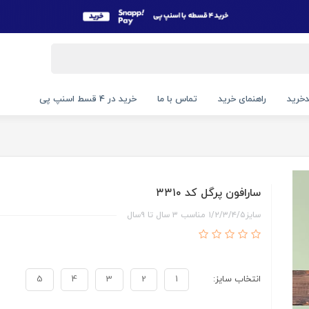
خرید
راهنمای خرید
تماس با ما
خرید در 4 قسط اسنپ پی
سارافون پرگل کد ۳۳۱۰
سایز۱/۲/۳/۴/۵ مناسب ۳ سال تا ۹سال
انتخاب سایز:
1
2
3
4
5