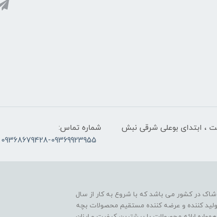
لت ، ابتدای بوعلی شرقی نبش
شماره تماس:
09368679428-09369923955
اک در کشور می باشد که با شروع به کار از سال
ن تولید کننده و عرضه کننده مستقیم محصولات بچه
مواره ارائه محصولات با بیشترین کیفیت و ارزان