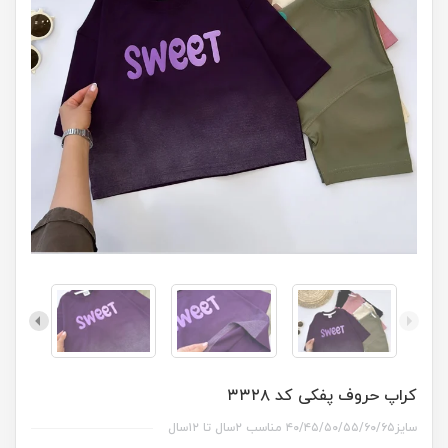
کراپ حروف پفکی کد ۳۳۲۸
سایز۴۰/۴۵/۵۰/۵۵/۶۰/۶۵ مناسب ۲سال تا ۱۲سال