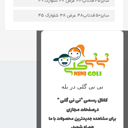
سایز۴۵:قدتاپ۴۳ عرض ۳۶ شلوارک ۳۹
سایز۵۰:قدتاپ۴۸ عرض ۳۸ شلوارک ۴۵
برگشت به بالا
منوی وب‌سایت
نی نی گلی در بله
محصولات
خانه
کانال رسمی "نی نی گلی "
دخترانه
درصفحات مجازی
پسرانه
برای مشاهده جدیدترین محصولات با ما
کوچولوهای نی نی گلی
همراه شوید.