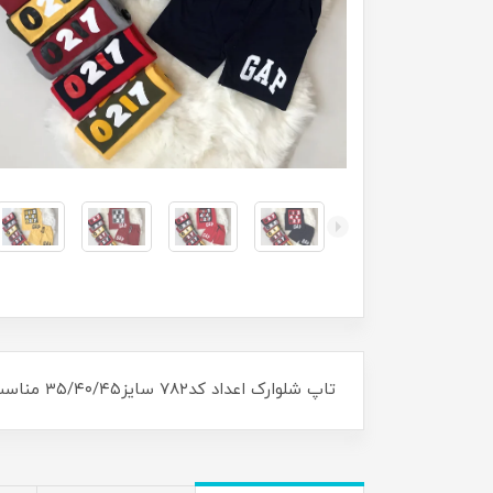
تاپ شلوارک اعداد کد۷۸۲ سایز۳۵/۴۰/۴۵ مناسب برای ۷ ماه تا ۵ سال