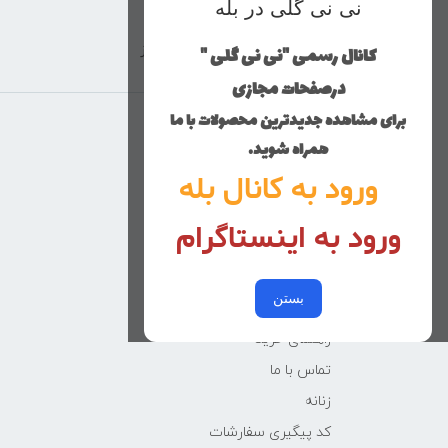
نی نی گلی در بله
کانال رسمی "نی نی گلی "
ارسال با پست پیشتاز
درصفحات مجازی
برای مشاهده جدیدترین محصولات با ما
منوی وب‌سایت
همراه شوید.
ورود به کانال بله
محصولات
خانه
ورود به اینستاگرام
دخترانه
پسرانه
بستن
کوچولوهای نی نی گلی
راهنمای خرید
تماس با ما
زنانه
کد پیگیری سفارشات