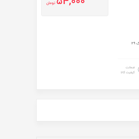
54,000
تومان
سایز: سایز۳۵:قد۳۴ عرض ۲۵ شلوارک ۲۶ سایز۴۰: قد ۳۸ عرض ۲۹ شلوارک ۲۹
ضمانت
کیفیت کالا