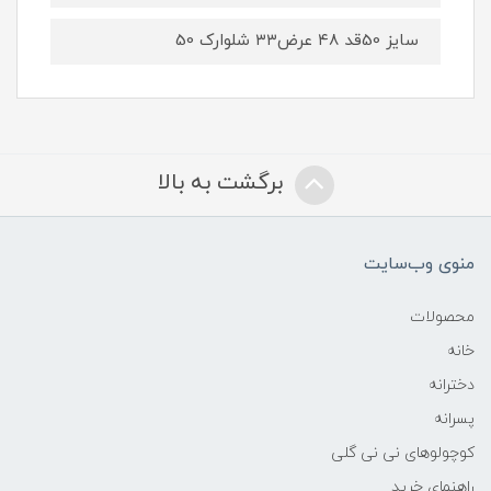
سایز 50قد ۴۸ عرض۳۳ شلوارک 50
برگشت به بالا
منوی وب‌سایت
محصولات
خانه
دخترانه
پسرانه
کوچولوهای نی نی گلی
راهنمای خرید