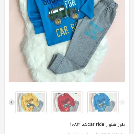
بلوز شلوار car rideکد 1083