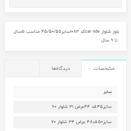
​​​​بلوز شلوار car rideکد 1083سایز۴۵/۵۰/۵۵ مناسب 5سال
تا ۹ سال
مشخصات
دیدگاه‌ها
سایز
سایز۴۵:قد ۴۴عرض ۳۱ شلوار ۶۰
سایز۵۰:قد۴۸ عرض ۳۴ شلوار ۷۰