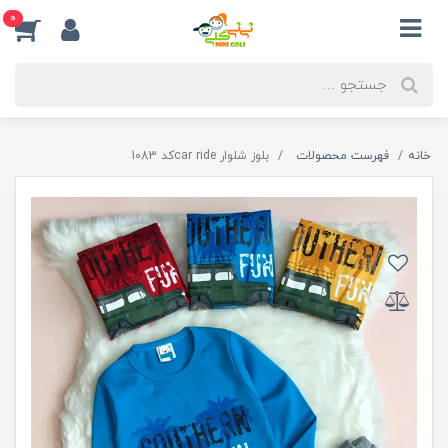
0
خانه
فهرست محصولات
بلوز شلوار car rideکد 1083